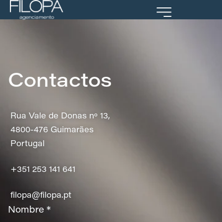
Portal Cliente
Contactos
Rua Vale de Donas nº 13,
4800-476 Guimarães
Portugal
+351 253 141 641
filopa@filopa.pt
Nombre *