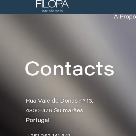
À Propo
Contacts
Rua Vale de Donas nº 13,
4800-476 Guimarães
Portugal