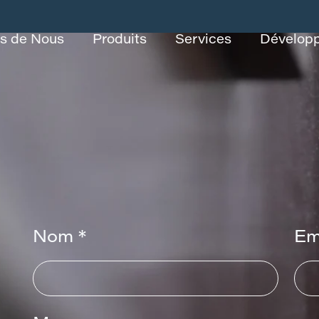
s de Nous
Produits
Services
Développ
Nom *
Em