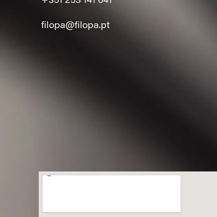
+351 253 141 641
filopa@filopa.pt