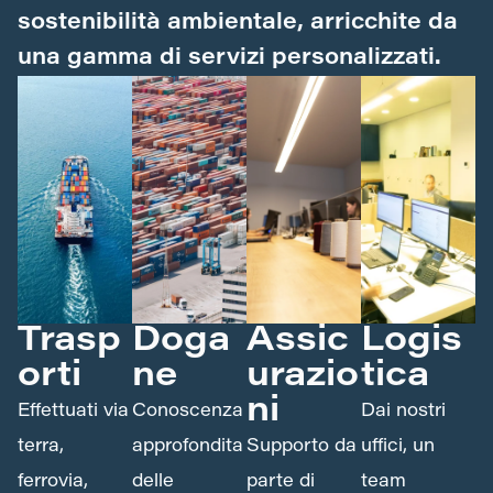
sostenibilità ambientale, arricchite da
una gamma di servizi personalizzati.
Trasp
Doga
Assic
Logis
orti
ne
urazio
tica
ni
Effettuati via
Conoscenza
Dai nostri
terra,
approfondita
Supporto da
uffici, un
ferrovia,
delle
parte di
team