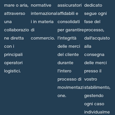
mare o aria,
normative
assicuratori
dedicato
attraverso
internazional
affidabili e
segue ogni
una
i in materia
consolidati
fase del
collaborazio
di
per garantire
processo,
ne diretta
commercio.
l’integrità
dall’acquisto
con i
delle merci
alla
principali
del cliente
consegna
operatori
durante
delle merci
logistici.
l’intero
presso il
processo di
vostro
movimentazi
stabilimento,
one.
gestendo
ogni caso
individualme