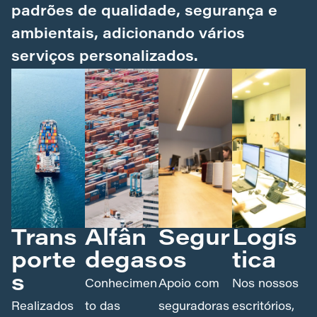
padrões de qualidade, segurança e
ambientais, adicionando vários
serviços personalizados.
Trans
Alfân
Segur
Logís
porte
degas
os
tica
s
Conhecimen
Apoio com
Nos nossos
Realizados
to das
seguradoras
escritórios,