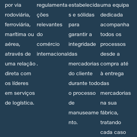
por via
regulamenta
estabelecida
uma equipa
rodoviária,
ções
s e sólidas
dedicada
ferroviária,
relevantes
para
acompanha
marítima ou
do
garantir a
todos os
aérea,
comércio
integridade
processos
através de
internacional
das
desde a
uma relação
.
mercadorias
compra até
direta com
do cliente
à entrega
os líderes
durante todo
das
em serviços
o processo
mercadorias
de logística.
de
na sua
manuseame
fábrica,
nto.
tratando
cada caso